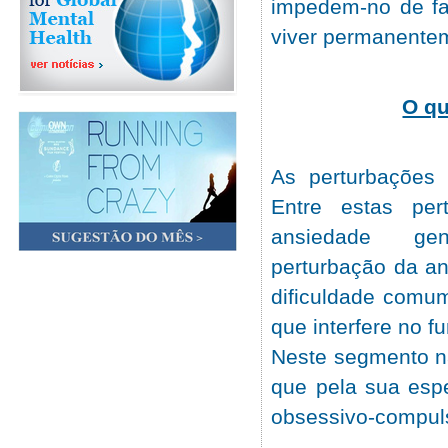
impedem-no de faz
viver permanente
O qu
As perturbações
Entre estas per
ansiedade gene
perturbação da an
dificuldade comu
que interfere no f
Neste segmento nã
que pela sua espe
obsessivo-compul